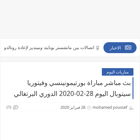
نج في يناير
اتصالات بين مانشستر يونايتد ومينديز لإعادة رونالدو
خطة ب
الاخبار
مباريات اليوم
بث مباشر مباراة بورتيمونينسي وفيتوريا
سيتوبال اليوم 28-02-2020 الدوري البرتغالي
(1)
mohamed youssef
28 فبراير 2020