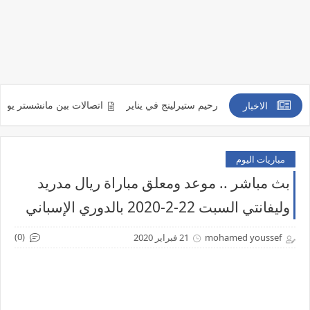
ن التعاقد مع رحيم ستيرلينج في يناير
اتصالات بين مانشستر يونايتد ومينديز 
الاخبار
مباريات اليوم
بث مباشر .. موعد ومعلق مباراة ريال مدريد
وليفانتي السبت 22-2-2020 بالدوري الإسباني
(0)
mohamed youssef
21 فبراير 2020