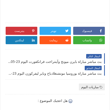
فيسبوك
تويتر
بنترست
واتساب
ريدايت
لينكدين
المقال التالي
بث مباشر مباراة بايرن ميونخ وآينتراخت فرانكفورت اليوم 23-05-2020 الدوري الألماني
المقال السابق
بث مباشر مباراة بوروسيا مونشنغلادباخ وباير ليفركوزن اليوم 23-05-2020 الدوري الألماني
مباريات اليوم
هل اعجبك الموضوع :