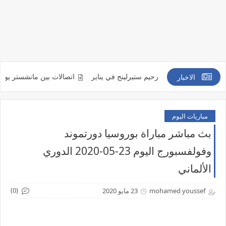
 من التعاقد مع رحيم ستيرلينج في يناير
اتصالات بين مانشستر يونايتد وميندي
الاخبار
مباريات اليوم
بث مباشر مباراة بوروسيا دورتموند
وفولفسبورج اليوم 23-05-2020 الدوري
الألماني
(0)
mohamed youssef
23 مايو 2020