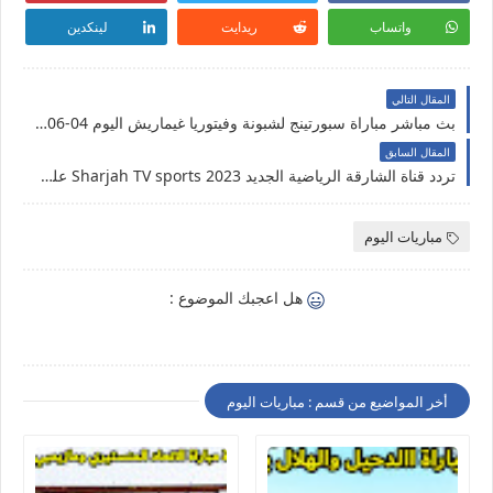
واتساب
ريدايت
لينكدين
المقال التالي
بث مباشر مباراة سبورتينج لشبونة وفيتوريا غيماريش اليوم 04-06-2020 الدوري البرتغالي
المقال السابق
تردد قناة الشارقة الرياضية الجديد 2023 Sharjah TV sports على النايل سات
مباريات اليوم
هل اعجبك الموضوع :
أخر المواضيع من قسم : مباريات اليوم