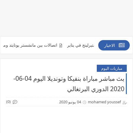
اقد مع رحيم ستيرلينج في يناير
اتصالات بين مانشستر يونايتد ومينديز لإعاد
الاخبار
مباريات اليوم
بث مباشر مباراة بنفيكا وتونديلا اليوم 04-06-
2020 الدوري البرتغالي
(0)
mohamed youssef
04 يونيو 2020