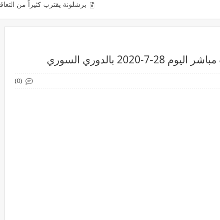
برشلونة يقترب كثيراً من التعاقد مع رحيم ستيرل
202 بالدوري السوري
(0)