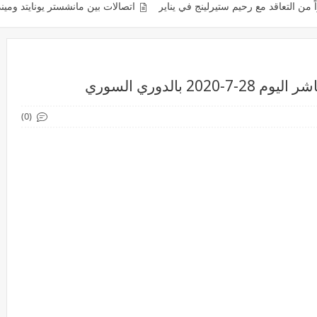
ع رحيم ستيرلينج في يناير
اتصالات بين مانشستر يونايتد ومينديز لإعادة رونا
بالدوري السوري
(0)