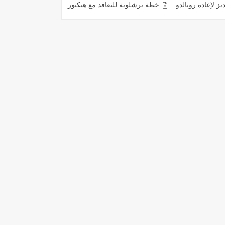
لدو
خطة برشلونة للتعاقد مع هيكتور بيليرين
ريال مدريد يضحي مالياً