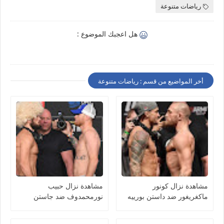
رياضات متنوعة
هل اعجبك الموضوع :
أخر المواضيع من قسم : رياضات متنوعة
مشاهدة نزال كونور
مشاهدة نزال حبيب
ماكغريغور ضد داستن بورييه
نورمحمدوف ضد جاستن
بث مباشر اليوم 257 UFC
غايتجي بث مباشر اليوم 254
UFC