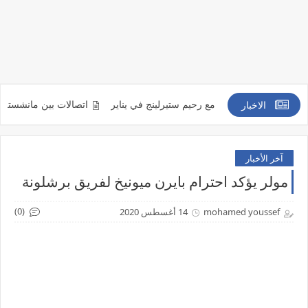
راً من التعاقد مع رحيم ستيرلينج في يناير
اتصالات بين مانشستر يونايتد ومي
الاخبار
آخر الأخبار
مولر يؤكد احترام بايرن ميونيخ لفريق برشلونة
(0)
mohamed youssef
14 أغسطس 2020