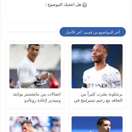
هل اعجبك الموضوع :
أخر المواضيع من قسم : آخر الأخبار
برشلونة يقترب كثيراً من
اتصالات بين مانشستر يونايتد
التعاقد مع رحيم ستيرلينج في
ومينديز لإعادة رونالدو
يناير