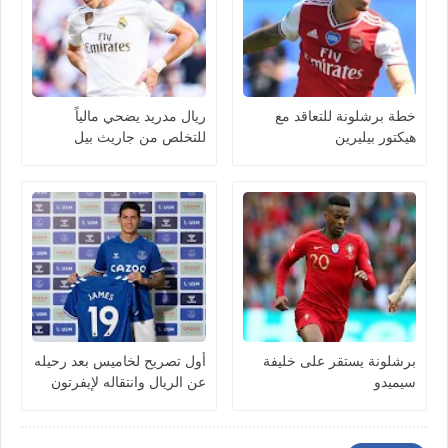
خطة برشلونة للتعاقد مع
ريال مدريد يضحي مالياً
هيكتور بيليرين
للتخلص من جاريث بيل
برشلونة يستقر على خليفة
أول تصريح لخاميس بعد رحيله
سيميدو
عن الريال وانتقاله لإيفرتون