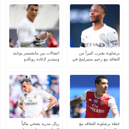
برشلونة يقترب كثيراً من
اتصالات بين مانشستر يونايتد
التعاقد مع رحيم ستيرلينج في
ومينديز لإعادة رونالدو
يناير
خطة برشلونة للتعاقد مع
ريال مدريد يضحي مالياً