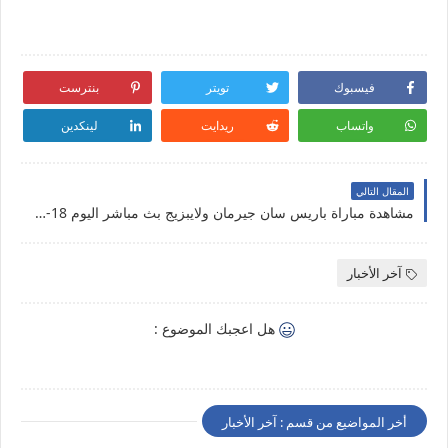
فيسبوك
تويتر
بنترست
واتساب
ريدايت
لينكدين
المقال التالي
مشاهدة مباراة باريس سان جيرمان ولايبزيج بث مباشر اليوم 18-08-2020 بدوري أبطال أوروبا
آخر الأخبار
هل اعجبك الموضوع :
أخر المواضيع من قسم : آخر الأخبار