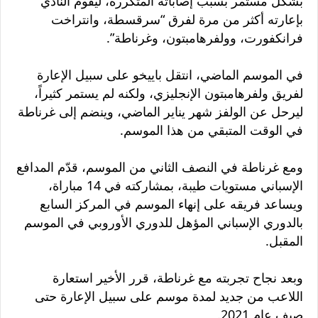
بشكل مستمر بسبب إصاباته المتكررة، ليقوم النادي
بإعارته أكثر من مرة لفرق “سرقسطة، وانتراخت
فرانكفورت، وولفرهامبتون، وغرناطة”.
في الموسم الماضي، انتقل باييخو على سبيل الإعارة
لفريق ولفرهامبتون الإنجليزي، ولكنه لم يستمر كثيراً،
ليرحل عن الولفز شهر يناير الماضي، وينضم إلى غرناطة
في الوقت المتبقي من هذا الموسم.
ومع غرناطة في النصف الثاني من الموسم، قدّم المدافع
الإسباني مستويات طيبة، بمشاركته في 14 مباراة،
ويساعد فريقه على إنهاء الموسم في المركز السابع
بالدوري الإسباني المؤهل للدوري الأوروبي في الموسم
المقبل.
وبعد نجاح تجربته مع غرناطة، قرر الأخير استعارة
اللاعب من جديد لمدة موسم على سبيل الإعارة حتى
صيف عام 2021.