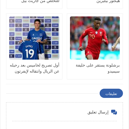
هيكتور بيليرين
للتخلص من جاريث بيل
برشلونة يستقر على خليفة
أول تصريح لخاميس بعد رحيله
سيميدو
عن الريال وانتقاله لإيفرتون
تعليقات
إرسال تعليق