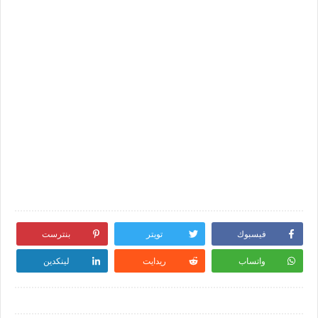
فيسبوك
تويتر
بنترست
واتساب
ريدايت
لينكدين