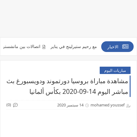
اً من التعاقد مع رحيم ستيرلينج في يناير
اتصالات بين مانشستر يونايتد ومين
الاخبار
مباريات اليوم
مشاهدة مباراة بروسيا دورتموند ودويسبورغ بث
مباشر اليوم 14-09-2020 بكأس ألمانيا
(0)
mohamed youssef
14 سبتمبر 2020