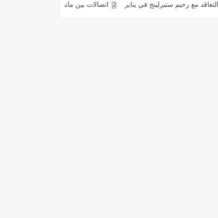
ستيرلينج في يناير
اتصالات بين مانشستر يونايتد ومينديز لإعادة رونالدو