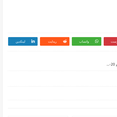
رست
واتساب
ريدايت
لينكدين
مشاهدة مباراة الحسين إربد والبقعة بث مباشر اليوم 20-10-2021 الدوري الأردني