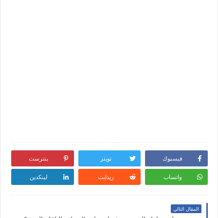
فيسبوك
تويتر
بنترست
واتساب
ريدايت
لينكدين
المقال التالي