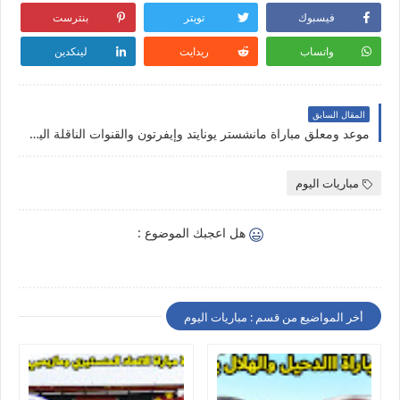
فيسبوك
تويتر
بنترست
واتساب
ريدايت
لينكدين
المقال السابق
موعد ومعلق مباراة مانشستر يونايتد وإيفرتون والقنوات الناقلة اليوم 9-4-2022 في الدوري الإنجليزي
مباريات اليوم
هل اعجبك الموضوع :
أخر المواضيع من قسم : مباريات اليوم