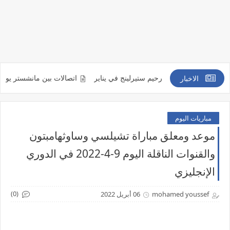
 من التعاقد مع رحيم ستيرلينج في يناير
اتصالات بين مانشستر يونايتد وميندي
الاخبار
مباريات اليوم
موعد ومعلق مباراة تشيلسي وساوثهامبتون
والقنوات الناقلة اليوم 9-4-2022 في الدوري
الإنجليزي
(0)
mohamed youssef
06 أبريل 2022