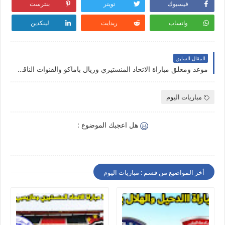
فيسبوك
تويتر
بنترست
واتساب
ريدايت
لينكدين
المقال السابق
موعد ومعلق مباراة الاتحاد المنستيري وريال باماكو والقنوات الناقلة اليوم 19-02-2023 في الدوري أبطال أفريقيا
مباريات اليوم
هل اعجبك الموضوع :
أخر المواضيع من قسم : مباريات اليوم