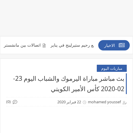
ً من التعاقد مع رحيم ستيرلينج في يناير
اتصالات بين مانشستر يونايتد وميند
الاخبار
مباريات اليوم
بث مباشر مباراة اليرموك والشباب اليوم 23-
02-2020 كأس الأمير الكويتي
(0)
mohamed youssef
22 فبراير 2020