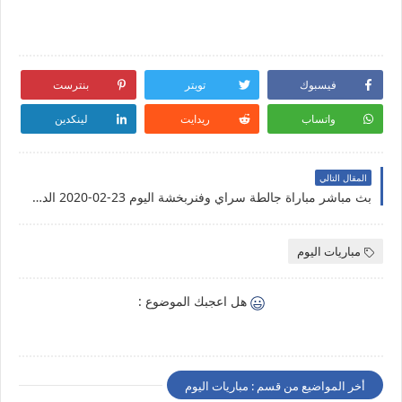
فيسبوك
تويتر
بنترست
واتساب
ريدايت
لينكدين
المقال التالي
بث مباشر مباراة جالطة سراي وفنربخشة اليوم 23-02-2020 الدوري التركي
مباريات اليوم
هل اعجبك الموضوع :
أخر المواضيع من قسم : مباريات اليوم