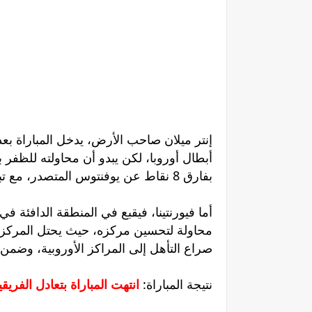
إنتر ميلان صاحب الأرض، يدخل المباراة بع
أبطال أوروبا، لكن يبدو أن محاولته للظفر
بفارق 8 نقاط عن يوفنتوس المتصدر، مع تبقي 4 مباريات حتى نهاية المسابقة.
أما فيورنتينا، فيقبع في المنطقة الدافئة في
محاولة لتحسين مركزه، حيث يحتل المركز ا
صراع التأهل إلى المراكز الأوروبية، وضمن 
نتيجة المباراة:
انتهت المباراة بتعادل الفريقين ب