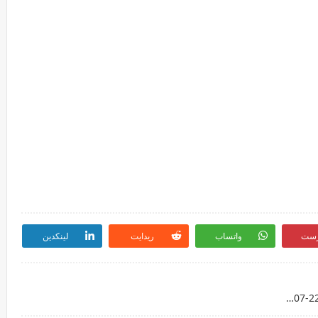
رست
واتساب
ريدايت
لينكدين
مشاهدة مباراة ليفربول وتشيلسي بث مباشر اليوم 22-07-2020 الدوري الإنجليزي