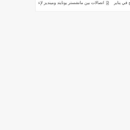
تصالات بين مانشستر يونايتد ومينديز لإعادة رونالدو
خطة برشلونة للتعاقد مع