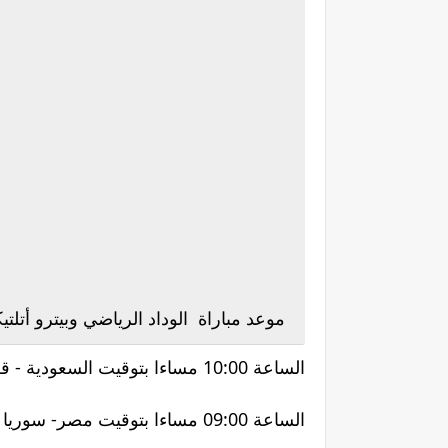
موعد مباراة الوداد الرياضي وبيترو أتلتي
الساعة 10:00 مساءا بتوقيت السعودية - قطر - الكويت - العراق - اليمن - البحرين.
الساعة 09:00 مساءا بتوقيت مصر- سوريا - السودان - الأردن - ليبيا - فلسطين - لبنان.