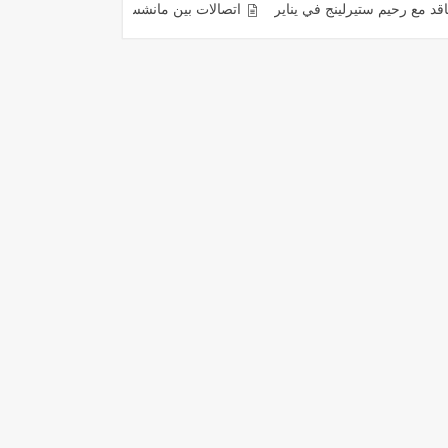
نج في يناير
اتصالات بين مانشستر يونايتد ومينديز لإعادة رونالدو
خطة 