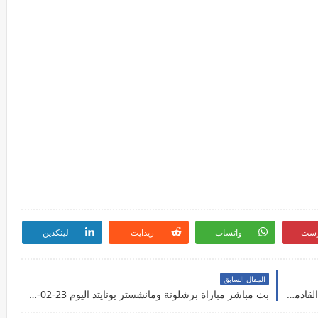
رست
واتساب
ريدايت
لينكدين
المقال السابق
توقيت ومعلق مباراة المريخ وشباب رياضي بلوزداد القادمة اليوم الجمعه 24-2-2023
بث مباشر مباراة برشلونة ومانشستر يونايتد اليوم 23-02-2023 الدوري الأوروبي